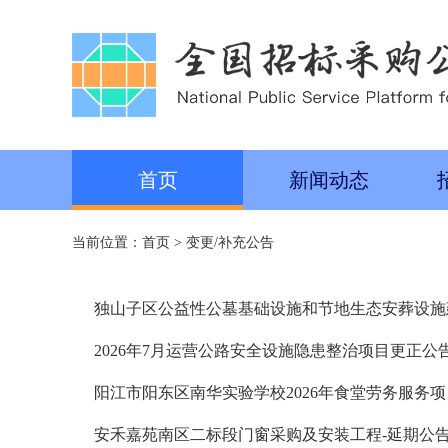
首页
新闻动态
当前位置：
首页
>
变更/补充公告
独山子区公益性公墓基础设施和节地生态安葬设施
2026年7月运营公路安全设施隐患整治项目更正公
阳江市阳东区南华实验学校2026年食堂劳务服务项目（
安禾嘉苑南区二标段门窗采购及安装工程-延期公