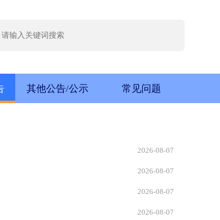
告
其他公告/公示
常见问题
2026-08-07
2026-08-07
2026-08-07
2026-08-07