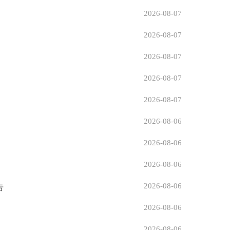
2026-08-07
2026-08-07
2026-08-07
2026-08-07
2026-08-07
2026-08-06
2026-08-06
2026-08-06
2026-08-06
告
2026-08-06
2026-08-06