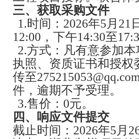
三、获取采购文件
1.时间
：
202
6
年
5
月
21
12:00，下午14:30
2.方式
：
凡有意参加本
执照、资质证书和授权
传至
275215053@qq.co
件
，
逾期不予受理。
3.售价
：
0元。
四、响应文件提交
截止时间：
202
6
年
5
月
2