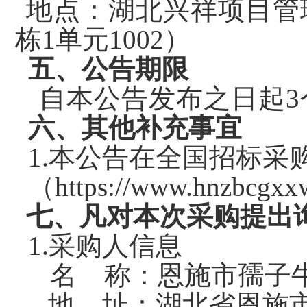
地点：
湖北兴祥项目管
栋1单元1002）
五
、公告期限
自本公告发布之日起
3
六、其他补充事宜
1.本公告在全国招标采
（https://www.hnzbcgx
七
、凡对本次采购提出
1.采购人信息
名
称：
恩施市孺子
地
址
：
湖北省恩施