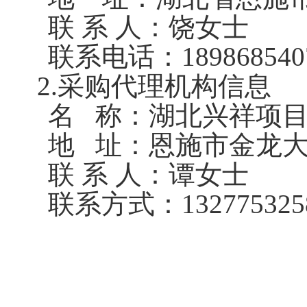
联
系
人：
饶女士
联系电话：
189868540
2.采购代理机构信息
名
称：
湖北兴祥项
地
址：
恩施市金龙
联
系
人：
谭
女士
联系方式：
132775325